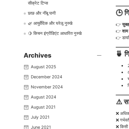
सीक्रेट टिप्स
🕒 ग
छाछ और नींबू पानी
🌿 आयुर्वेदिक और घरेलू नुस्खे
👉
सुबह
👉
शाम 
🍋 किचन इंग्रीडिएंट आधारित नुस्खे
👉 डायब
🍵 ग
Archives
August 2025
आ
December 2024
च
न
November 2024
August 2024
⚠️ स
August 2021
❌ अधिक म
July 2021
❌ गर्भवत
❌ किसी भ
June 2021