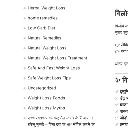
Herbal Weight Loss
गिलो
home remedies
गिलोय को 
Low Carb Diet
सुबह-सुब
Natural Remedies
👉 लेकिन
Natural Weight Loss
👉 क्या
Natural Weight Loss Treatment
आइए इस आ
Safe And Fast Weight Loss
Safe Weight Loss Tips
✨ गिल
Uncategorized
✅
इम्युन
✅
डेंगू
Weight Loss Foods
✅
ब्लड 
Weight Loss Myths
✅
पाचन
✅
जोड़ों
उच्च रक्तचाप को कंट्रोल करने के 7 आसान
✅
तनाव
घरेलू नुस्खे – बिना दवा के BP नॉर्मल करने के