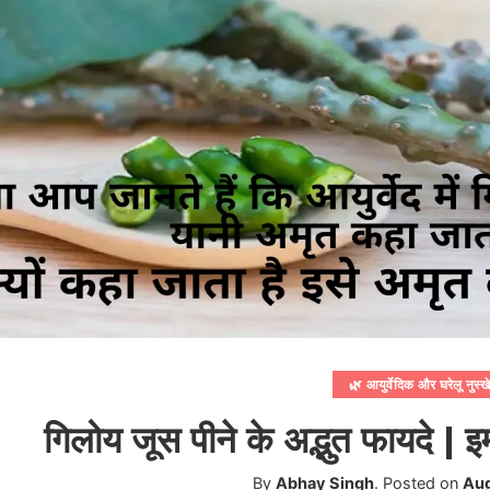
🌿 आयुर्वेदिक और घरेलू नुस्ख
गिलोय जूस पीने के अद्भुत फायदे | इ
By
Abhay Singh
.
Posted on
Aug