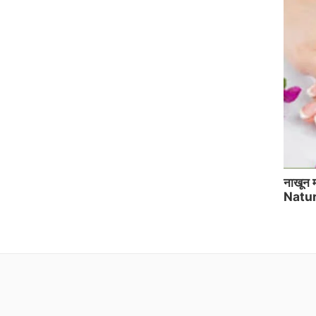
नाखून म
Natur