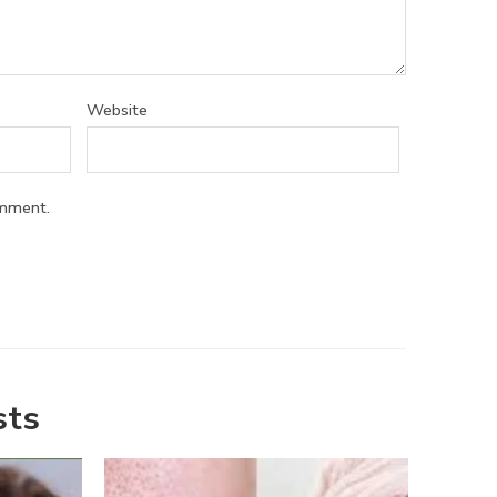
Website
omment.
sts